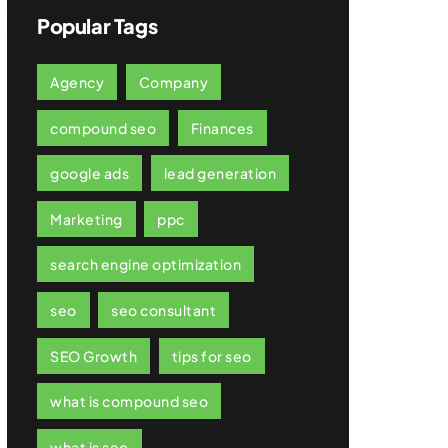
Popular Tags
Agency
Company
compound seo
Finances
google ads
lead generation
Marketing
ppc
search engine optimization
seo
seo consultant
SEO Growth
tips for seo
what is compound seo
what is seo