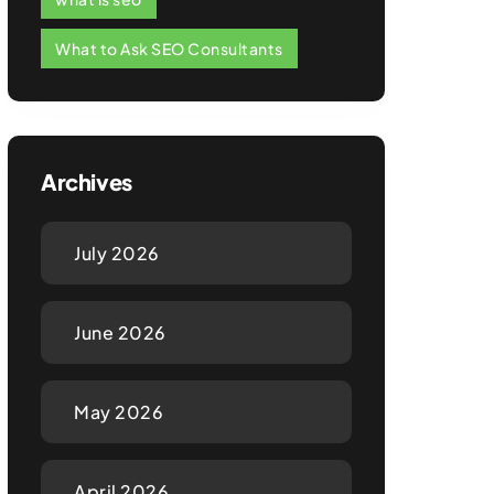
What to Ask SEO Consultants
Archives
July 2026
June 2026
May 2026
April 2026