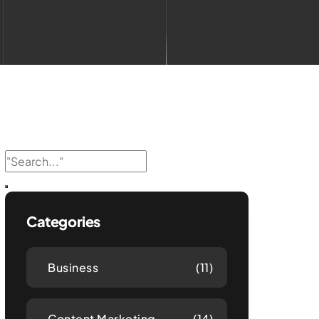
Categories
Business
(11)
Content Marketing
(14)