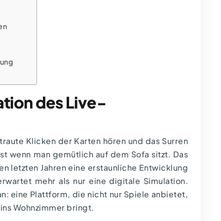
e
en
tung
ation des Live-
raute Klicken der Karten hören und das Surren
st wenn man gemütlich auf dem Sofa sitzt. Das
den letzten Jahren eine erstaunliche Entwicklung
wartet mehr als nur eine digitale Simulation.
: eine Plattform, die nicht nur Spiele anbietet,
 ins Wohnzimmer bringt.