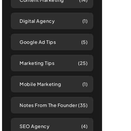
Digital Agency
(1)
Google Ad Tips
(5)
Marketing Tips
(25)
Mobile Marketing
(1)
Notes From The Founder
(35)
SEO Agency
(4)