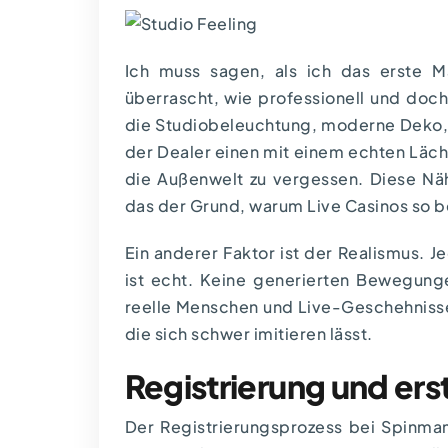
Ich muss sagen, als ich das erste M
überrascht, wie professionell und doc
die Studiobeleuchtung, moderne Deko, u
der Dealer einen mit einem echten Lächel
die Außenwelt zu vergessen. Diese Nähe
das der Grund, warum Live Casinos so b
Ein anderer Faktor ist der Realismus. J
ist echt. Keine generierten Bewegung
reelle Menschen und Live-Geschehnisse
die sich schwer imitieren lässt.
Registrierung und ers
Der Registrierungsprozess bei Spinmam