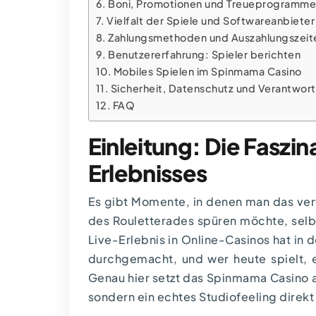
Boni, Promotionen und Treueprogramm
Vielfalt der Spiele und Softwareanbieter
Zahlungsmethoden und Auszahlungszeit
Benutzererfahrung: Spieler berichten
Mobiles Spielen im Spinmama Casino
Sicherheit, Datenschutz und Verantwor
FAQ
Einleitung: Die Faszin
Erlebnisses
Es gibt Momente, in denen man das vert
des Rouletterades spüren möchte, selb
Live-Erlebnis in Online-Casinos hat in 
durchgemacht, und wer heute spielt, er
Genau hier setzt das Spinmama Casino an
sondern ein echtes Studiofeeling direkt