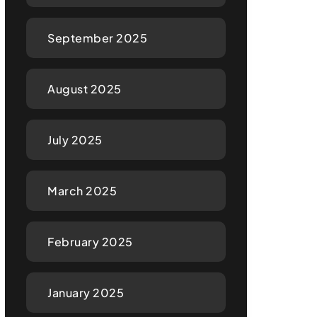
September 2025
August 2025
July 2025
March 2025
February 2025
January 2025