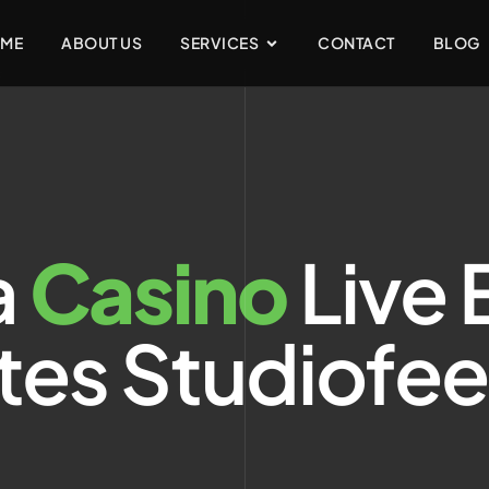
ME
ABOUT US
SERVICES
CONTACT
BLOG
a
Casino
Live 
tes Studiofeel