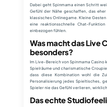
Dabei geht Spinmama einen Schritt weit
Gefühl der Nähe geschaffen, das eher 
klassisches Onlinegame. Kleine Gesten 
eine reaktionsschnelle Chat-Funktion
einbezogen fühlen.
Was macht das Live C
besonders?
Im Live-Bereich von Spinmama Casino 
Spielräume und charismatische Croupier
dass diese Kombination wohl die Zuk
Personalisierung jedes Spieltisches, ge
Spieler nie das Gefühl verlieren, wirklich
Das echte Studiofeel